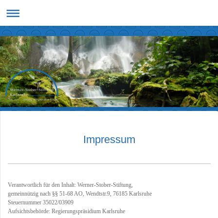
Impressum
Verantwortlich für den Inhalt: Werner-Stober-Stiftung,
gemeinnützig nach §§ 51-68 AO, Wendtstr.9, 76185 Karlsruhe
Steuernummer 35022/03909
Aufsichtsbehörde: Regierungspräsidium Karlsruhe