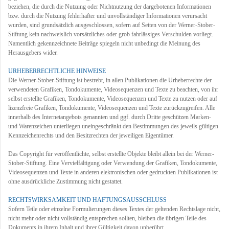
beziehen, die durch die Nutzung oder Nichtnutzung der dargebotenen Informationen
bzw. durch die Nutzung fehlerhafter und unvollständiger Informationen verursacht
wurden, sind grundsätzlich ausgeschlossen, sofern auf Seiten von der Werner-Stober-
Stiftung kein nachweislich vorsätzliches oder grob fahrlässiges Verschulden vorliegt.
Namentlich gekennzeichnete Beiträge spiegeln nicht unbedingt die Meinung des
Herausgebers wider.
URHEBERRECHTLICHE HINWEISE
Die Werner-Stober-Stiftung ist bestrebt, in allen Publikationen die Urheberrechte der
verwendeten Grafiken, Tondokumente, Videosequenzen und Texte zu beachten, von ihr
selbst erstellte Grafiken, Tondokumente, Videosequenzen und Texte zu nutzen oder auf
lizenzfreie Grafiken, Tondokumente, Videosequenzen und Texte zurückzugreifen. Alle
innerhalb des Internetangebots genannten und ggf. durch Dritte geschützen Marken-
und Warenzeichen unterliegen uneingeschränkt den Bestimmungen des jeweils gültigen
Kennzeichenrechts und den Besitzrechten der jeweiligen Eigentümer.
Das Copyright für veröffentlichte, selbst erstellte Objekte bleibt allein bei der Werner-
Stober-Stiftung. Eine Vervielfältigung oder Verwendung der Grafiken, Tondokumente,
Videosequenzen und Texte in anderen elektronischen oder gedruckten Publikationen ist
ohne ausdrückliche Zustimmung nicht gestattet.
RECHTSWIRKSAMKEIT UND HAFTUNGSAUSSCHLUSS
Sofern Teile oder einzelne Formulierungen dieses Textes der geltenden Rechtslage nicht,
nicht mehr oder nicht vollständig entsprechen sollten, bleiben die übrigen Teile des
Dokuments in ihrem Inhalt und ihrer Gültigkeit davon unberührt.