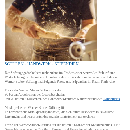
SCHULEN - HANDWERK - STIPENDIEN
Der Stiftungsgedanke liegt nicht zuletzt im Fördern einer wertvollen Zukunft und
Wertschätzung der Kunst und Handwerkskunst. Vor diesem Gedanken verleiht die
Werner-Stober-Stiftung nachfolgende Preise und Stipendien im Raum Karlsruhe:
Preise der Werner-Stober-Stiftung für die
30 besten Absolventen der Gewerbeschulen
und 20 besten Absolventen der Handwerks-kammer Karlsruhe und den
Sonderpreis
Musikpreise der Werner-Stober-Stiftung für
15 nordbadische Musikprofilgymnasien, die sich durch besondere musikalische
Leistungen und herausragendes soziales Engagement auszeichnen
Preise der Werner-Stober-Stiftung für die besten Abgänger der Meisterschule GFF /
Gewerbliche Akademie für Glas-, Fenster- und Fassadentechnik, Karlsruhe